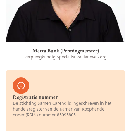
Metta Bunk (Penningmeester)
Verpleegkundig Specialist Palliatieve Zorg
Registratie nummer
De stichting Samen Carend is ingeschreven in het
handelsregister van de Kamer van Koophandel
onder (RSIN) nummer 85995805.