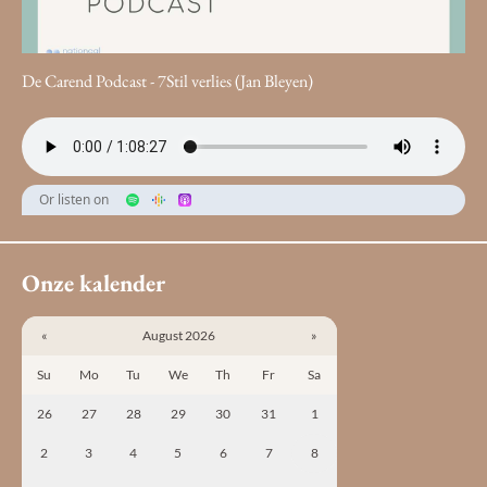
De Carend Podcast - 7Stil verlies (Jan Bleyen)
Or listen on
Onze kalender
«
August 2026
»
Su
Mo
Tu
We
Th
Fr
Sa
26
27
28
29
30
31
1
2
3
4
5
6
7
8