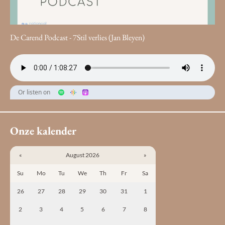
De Carend Podcast - 7Stil verlies (Jan Bleyen)
Or listen on
Onze kalender
«
August 2026
»
Su
Mo
Tu
We
Th
Fr
Sa
26
27
28
29
30
31
1
2
3
4
5
6
7
8