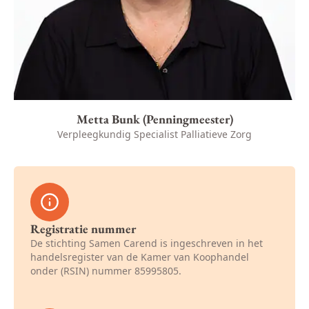
Metta Bunk (Penningmeester)
Verpleegkundig Specialist Palliatieve Zorg
Registratie nummer
De stichting Samen Carend is ingeschreven in het
handelsregister van de Kamer van Koophandel
onder (RSIN) nummer 85995805.