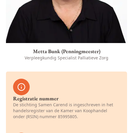
Metta Bunk (Penningmeester)
Verpleegkundig Specialist Palliatieve Zorg
Registratie nummer
De stichting Samen Carend is ingeschreven in het
handelsregister van de Kamer van Koophandel
onder (RSIN) nummer 85995805.