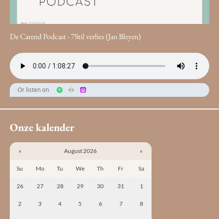
De Carend Podcast - 7Stil verlies (Jan Bleyen)
Or listen on
Onze kalender
«
August 2026
»
Su
Mo
Tu
We
Th
Fr
Sa
26
27
28
29
30
31
1
2
3
4
5
6
7
8