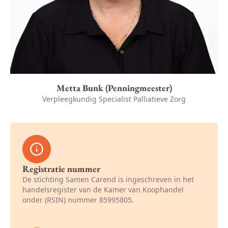
Metta Bunk (Penningmeester)
Verpleegkundig Specialist Palliatieve Zorg
Registratie nummer
De stichting Samen Carend is ingeschreven in het
handelsregister van de Kamer van Koophandel
onder (RSIN) nummer 85995805.