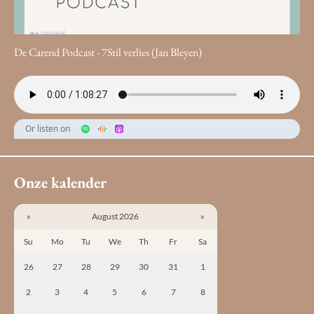
De Carend Podcast - 7Stil verlies (Jan Bleyen)
Or listen on
Onze kalender
«
August 2026
»
Su
Mo
Tu
We
Th
Fr
Sa
26
27
28
29
30
31
1
2
3
4
5
6
7
8